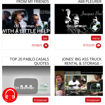
FROM MY FRIENDS
AMI PLEURER
Ori Leshman
Ori Leshman
צרפתי
פופ
מלנכולית
משמחת
TOP 20 PABLO CASALS
JONES' BIG ASS TRUCK
QUOTES
RENTAL & STORAGE -
ORIGINAL COMMERCIAL
Ori Leshman
Ori Leshman
Crossover
Crossover