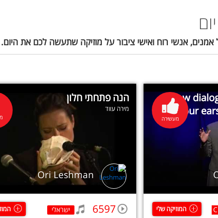
ום
 אמנים, אנשי רוח ואישי ציבור על מוזיקה שתעשה לכם את היום.
How dialog
הנה פתחתי חלון
your ear
מירה עווד
מע
מעשירה
Ori Leshman
6597
המוזיקה שלי
המוז
C
ישראלי