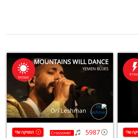
MOUNTAINS WILL DANCE
YEMEN BLUES
וררת
משמחת
Ori Leshman
5987
יקה שלי
המוזיקה שלי
Crossover