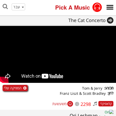
Pick A Music
עבר
The Cat Concerto
המוזיקה שלי
מבצע:
Tom & Jerry
לחן:
Franz Liszt & Scott Bradley
2298
משעשעת
קלאסיקלי
Ori Leshman