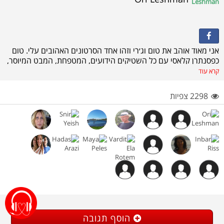
אני מאוד אוהב את טום וג׳רי וזהו אחד הסרטונים האהובים עלי. טום
כפסנתרן קלאסי עם כל השטיקים הידועים, המטפחת, המבט המיוסר,
הפומפוזיות המוגזמת פוגש פתאום את ג׳רי הקליל, המתחבא בתוך
קרא עוד
הפסנתר. סרט שהוא גאונות צרופה ואף זכה באוסקר. הבסיס המוזיקלי
של הסרט הוא כמובן הרפסודיה ההונגרית השנייה, האהובה כל כך
2298 צפיות
של פרנץ ליסט.
הוסף תגובה