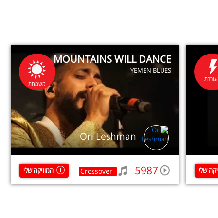
MOUNTAINS WILL DANCE
YEMEN BLUES
וררת
משמחת
Ori Leshman
5987
יקה שלי
המוזיקה שלי
Crossover