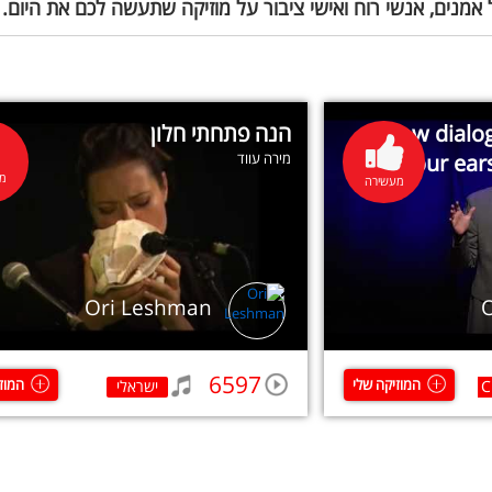
 אמנים, אנשי רוח ואישי ציבור על מוזיקה שתעשה לכם את היום.
How dialog
הנה פתחתי חלון
your ear
מירה עווד
מע
מעשירה
Ori Leshman
6597
המוזיקה שלי
המוז
C
ישראלי