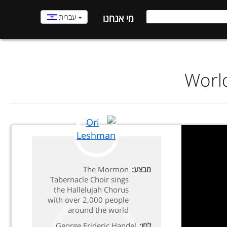
עברית
מי אנחנו
World
מבצע:
The Mormon
Tabernacle Choir sings
the Hallelujah Chorus
with over 2,000 people
around the world
לחן:
George Frideric Handel