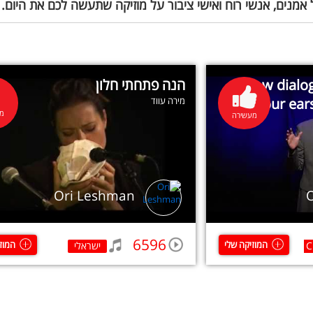
 אמנים, אנשי רוח ואישי ציבור על מוזיקה שתעשה לכם את היום.
How dialog
הנה פתחתי חלון
your ear
מירה עווד
מע
מעשירה
Ori Leshman
6596
המוזיקה שלי
המוז
C
ישראלי