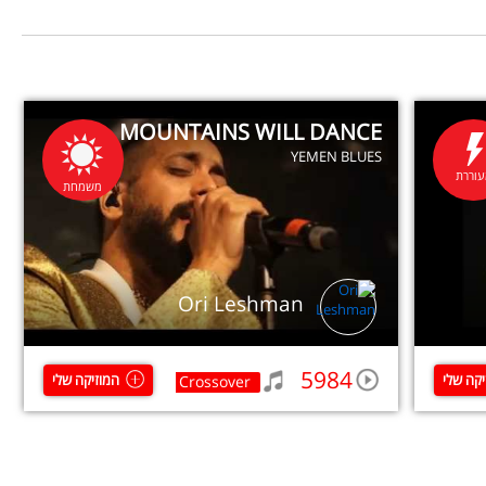
MOUNTAINS WILL DANCE
YEMEN BLUES
וררת
משמחת
Ori Leshman
5984
יקה שלי
המוזיקה שלי
Crossover