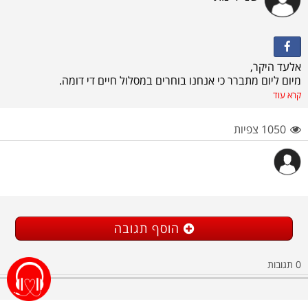
אלעד היקר,
מיום ליום מתברר כי אנחנו בוחרים במסלול חיים די דומה.
השנת שירות, הקבע הממושך וניראה שגם בתחום האקדמאי.
קרא עוד
תודה לך שאתה מהווה לי מודל לחיקוי ומפלס עבורי את הדרך על
מנת לספק לי תשובות לכל שאלותיי.
1050 צפיות
מעריכה את העזרה, הזמן, המחשבה וההקשבה.
מאחלת לך הרבה בהצלחה בהמשך בכל בחירותייך וכמובן יציבות
בדרך לשעון המעורר.
הוסף תגובה
0
תגובות