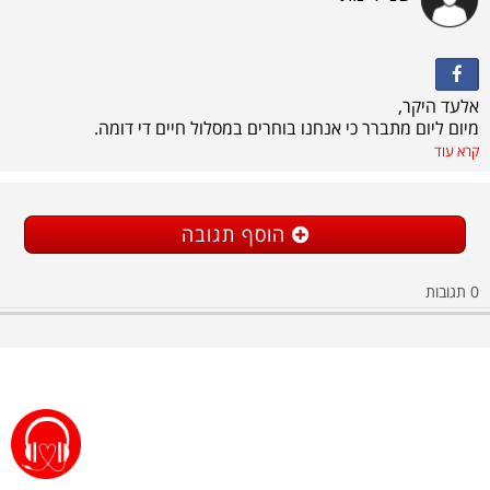
אלעד היקר,
מיום ליום מתברר כי אנחנו בוחרים במסלול חיים די דומה.
השנת שירות, הקבע הממושך וניראה שגם בתחום האקדמאי.
קרא עוד
תודה לך שאתה מהווה לי מודל לחיקוי ומפלס עבורי את הדרך על
מנת לספק לי תשובות לכל שאלותיי.
מעריכה את העזרה, הזמן, המחשבה וההקשבה.
הוסף תגובה
מאחלת לך הרבה בהצלחה בהמשך בכל בחירותייך וכמובן יציבות
בדרך לשעון המעורר.
0
תגובות