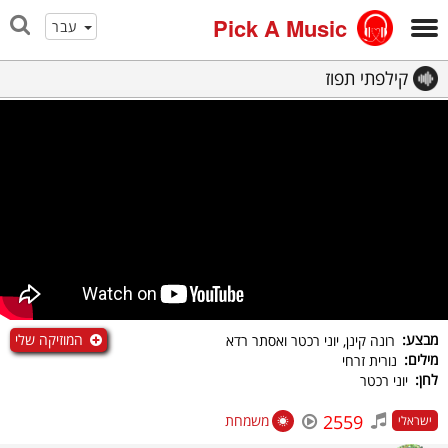
Pick A Music
עבר
קילפתי תפוז
המוזיקה שלי
מבצע:
רונה קינן, יוני רכטר ואסתר רדא
מילים:
נורית זרחי
לחן:
יוני רכטר
2559
משמחת
ישראלי