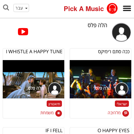
Pick A Music
עבר
הלה פלס
ככה סתם רימיקס
I WHISTLE A HAPPY TUNE
הלה פלס
הלה פלס
ישראלי
תיאטרון
מלהיבה
משמחת
IF I FELL
O HAPPY EYES