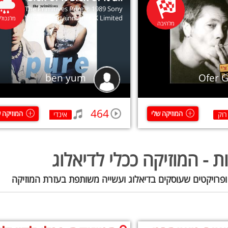
ck Of It · The Primitives Pure ℗ 1989 Sony
Music Entertainment UK Limited
מלנכולי
מלהיבה
ben yum
Ofer G
464
המוזיקה שלי
המוזיקה 
רוק
אינדי
ת - המוזיקה ככלי לדיאלוג
ופרויקטים שעוסקים בדיאלוג ועשייה משותפת בעזרת המוזיקה