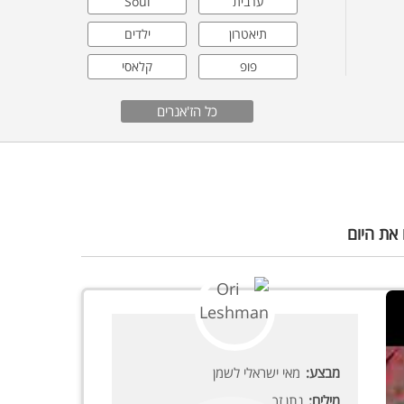
ערבית
Soul
תיאטרון
ילדים
פופ
קלאסי
רוק
ישראלי
כל הז'אנרים
ג'אז
 את היום
מבצע:
מאי ישראלי לשמן
מילים:
נתן זך