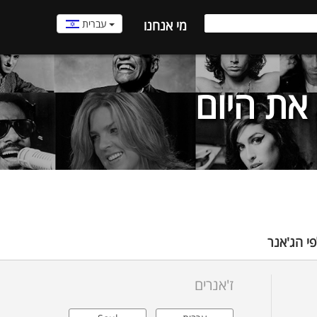
עברית
מי אנחנו
את היום
י הג'אנר
ז'אנרים