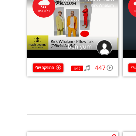
Kirk Whalum
Si
ת
מלנכולית
ben yum
447
שלי
המוזיקה שלי
ג'אז