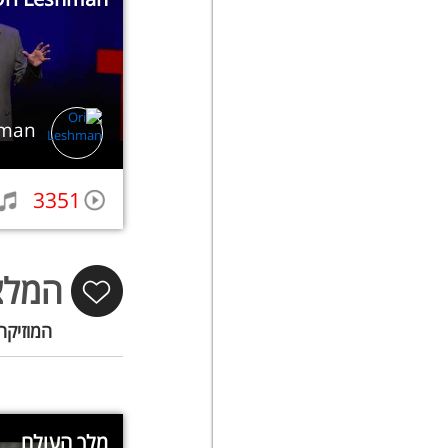
hman
3351
המלצ
המוזיקה
מלך העולם