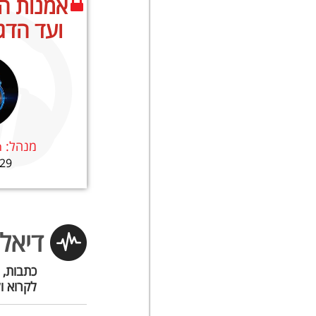
אמנות ה
ועד הדג נ
מנהל:
n
29 משתתפים
דיאלו
כתבות, 
לקרוא ו