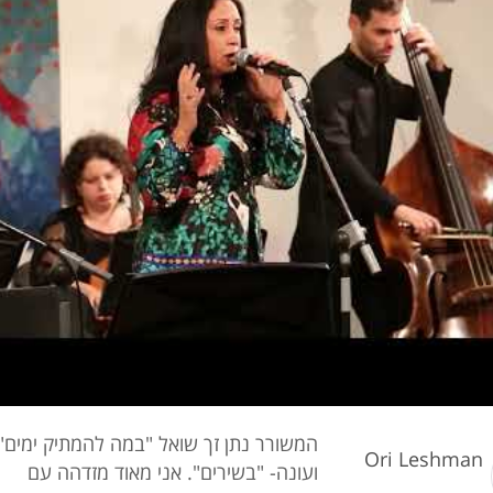
המשורר נתן זך שואל "במה להמתיק ימים"
Ori Leshman
ועונה- "בשירים". אני מאוד מזדהה עם