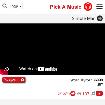
Pick A Music
עבר
Simple Man
המוזיקה שלי
מבצע:
lynyrd skynyrd
לחן:
107
מלנכולית
רוק