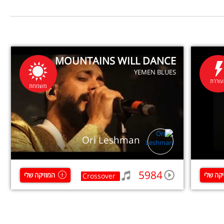
MOUNTAINS WILL DANCE
YEMEN BLUES
וררת
משמחת
Ori Leshman
5984
יקה שלי
המוזיקה שלי
Crossover