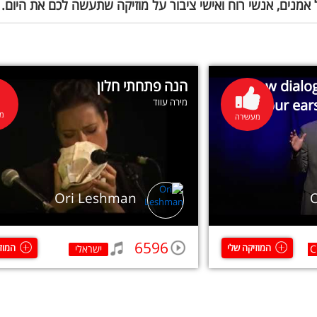
 אמנים, אנשי רוח ואישי ציבור על מוזיקה שתעשה לכם את היום.
How dialog
הנה פתחתי חלון
your ear
מירה עווד
מע
מעשירה
Ori Leshman
6596
המוזיקה שלי
המוז
C
ישראלי